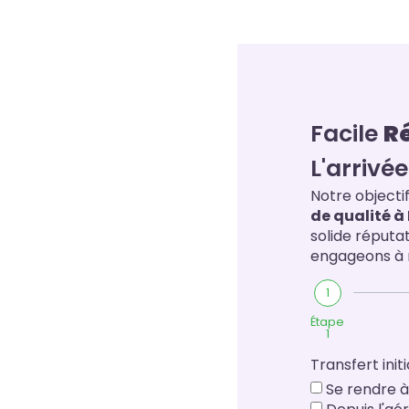
Facile
Ré
L'arrivé
Notre objectif
de qualité 
solide réputa
engageons à m
1
Étape
1
Transfert initi
Se rendre à