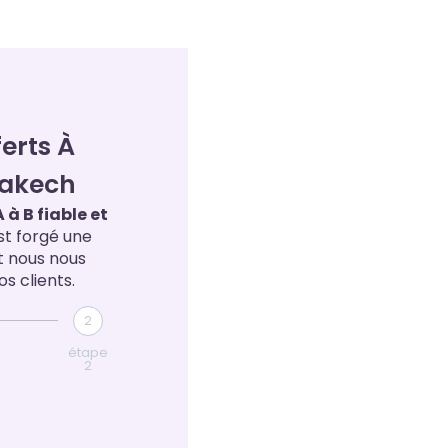
erts À
rakech
 à B fiable et
st forgé une
t nous nous
s clients.
2
étape
2