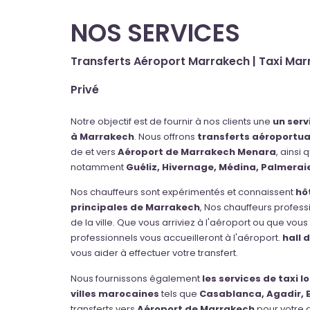
NOS SERVICES
Transferts Aéroport Marrakech | Taxi Mar
Privé
Notre objectif est de fournir à nos clients une
un serv
à Marrakech
. Nous offrons
transferts aéroportuai
de et vers
Aéroport de Marrakech Menara
, ainsi 
notamment
Guéliz, Hivernage, Médina, Palmerai
Nos chauffeurs sont expérimentés et connaissent
hô
principales de Marrakech
, Nos chauffeurs professi
de la ville. Que vous arriviez à l'aéroport ou que vous
professionnels vous accueilleront à l'aéroport.
hall 
vous aider à effectuer votre transfert.
Nous fournissons également
les services de taxi 
villes marocaines
tels que
Casablanca, Agadir, 
transferts vers
Aéroport de Marrakech
pour votre 