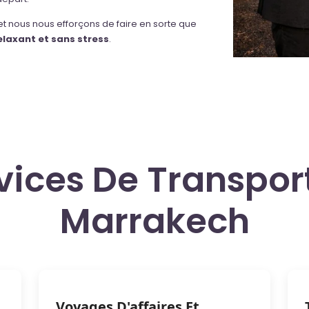
, et nous nous efforçons de faire en sorte que
relaxant et sans stress
.
vices De Transport
Marrakech
Voyages D'affaires Et