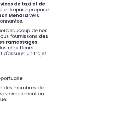
vices de taxi et de
re entreprise propose
ech Menara
vers
ironnantes.
uoi beaucoup de nos
 Nous fournissons
des
 des ramassages
Nos chauffeurs
 d'assurer un trajet
oportuaire.
'un des membres de
ervez simplement en
ue.