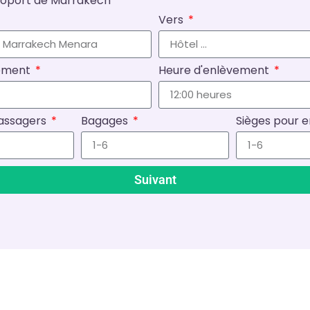
éroport de Marrakech
Vers
vement
Heure d'enlèvement
assagers
Bagages
Sièges pour 
Suivant