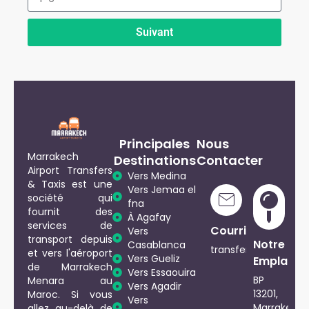
Suivant
Principales
Nous
Marrakech
Destinations
Contacter
Airport Transfers
Vers Medina
& Taxis est une
Vers Jemaa el
société qui
fna
fournit des
À Agafay
services de
Téléphone
Courriel
Vers
transport depuis
Notre
Casablanca
+212
transfersmarrakech
et vers l'aéroport
Vers Gueliz
Emplace
661729917
de Marrakech
Vers Essaouira
BP
Menara au
Vers Agadir
13201,
Maroc. Si vous
Vers
Marrakech
allez au-delà de